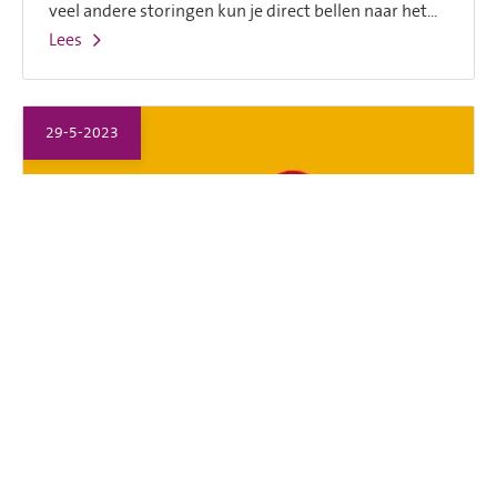
veel andere storingen kun je direct bellen naar het...
Lees
29-5-2023
Aangepaste openingstijden
Pinksteren
Wij zijn maandag 29 mei (Tweede Pinksterdag)