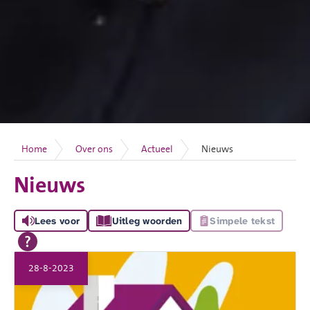
Home
Over ons
Actueel
Nieuws
Nieuws
Lees voor
Uitleg woorden
Simpele tekst
28-8-2023