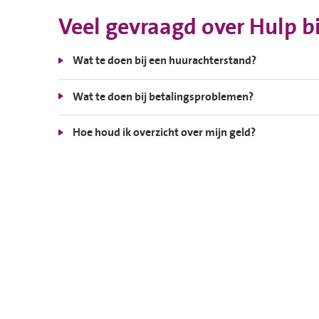
Veel gevraagd over Hulp b
Wat te doen bij een huurachterstand?
Wat te doen bij betalingsproblemen?
Hoe houd ik overzicht over mijn geld?
Contactinformatie
Contact opnemen