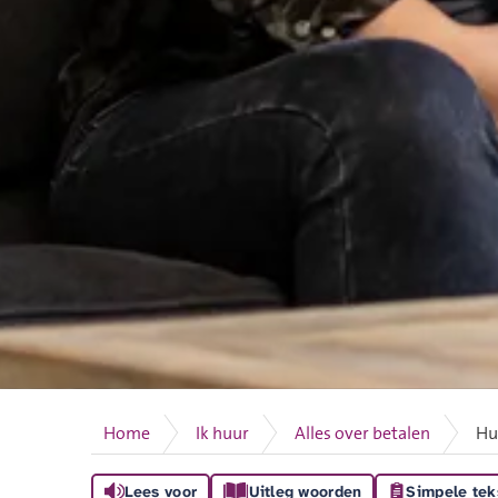
Home
Ik huur
Alles over betalen
Hu
Lees voor
Uitleg woorden
Simpele tek