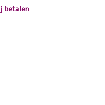
ij betalen
Bel ons