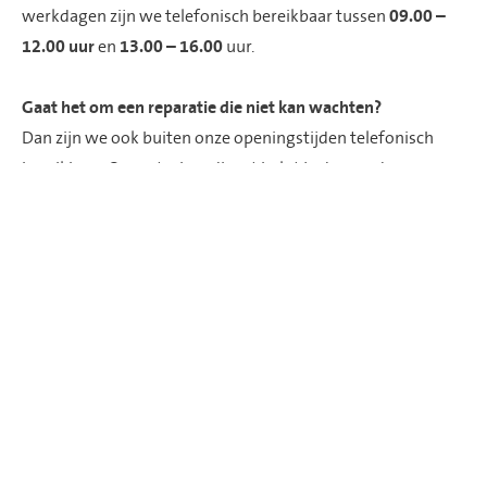
werkdagen zijn we telefonisch bereikbaar tussen
09.00 –
12.00 uur
en
13.00 – 16.00
uur.
Gaat het om een reparatie die niet kan wachten?
Dan zijn we ook buiten onze openingstijden telefonisch
bereikbaar. Onze storingsdienst helpt je dan verder.
Volg ons op social media
Bel ons
053 - 209 2 209
E-mail ons
Antwoord binnen enkele werkdagen