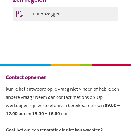

Huur opzeggen
Contactinformatie
Contact opnemen
Kun je het antwoord op je vraag niet vinden of heb je een
andere vraag? Neem dan contact met ons op. Op
werkdagen zijn we telefonisch bereikbaar tussen
09.00 –
12.00 uur
en
13.00 – 16.00
uur.
Gaat het om een reparatie die niet kan wachten?