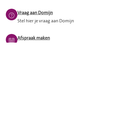
Vraag aan Domijn
Stel hier je vraag aan Domijn
Afspraak maken
Langskomen op kantoor
Mijn Domijn
24/7 zelf je huurzaken regelen
Spoed buiten openingstijden
Bel dan met 053 - 209 2 209 en blijf aan de lijn.
Iemand van de storingsdienst helpt je verder.