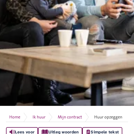
Home
Ik huur
Mijn contract
Huur opzeggen
Lees voor
Uitleg woorden
Simpele tekst