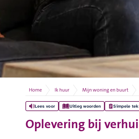
Home
Ik huur
Mijn woning en buurt
Lees voor
Uitleg woorden
Simpele tek
Oplevering bij verhu