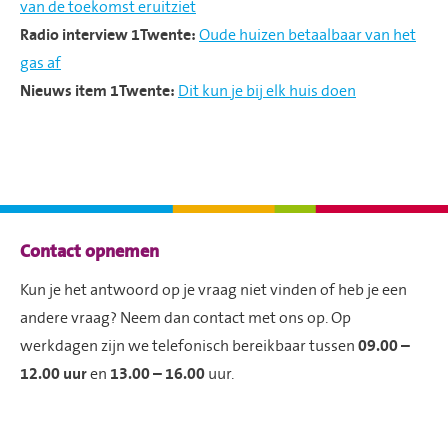
van de toekomst eruitziet
Radio interview 1Twente:
Oude huizen betaalbaar van het
gas af
Nieuws item 1Twente:
Dit kun je bij elk huis doen
Contactinformatie
Contact opnemen
Kun je het antwoord op je vraag niet vinden of heb je een
andere vraag? Neem dan contact met ons op. Op
werkdagen zijn we telefonisch bereikbaar tussen
09.00 –
12.00 uur
en
13.00 – 16.00
uur.
Gaat het om een reparatie die niet kan wachten?