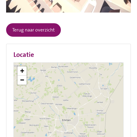
Terug naar overzicht
Locatie
+
−