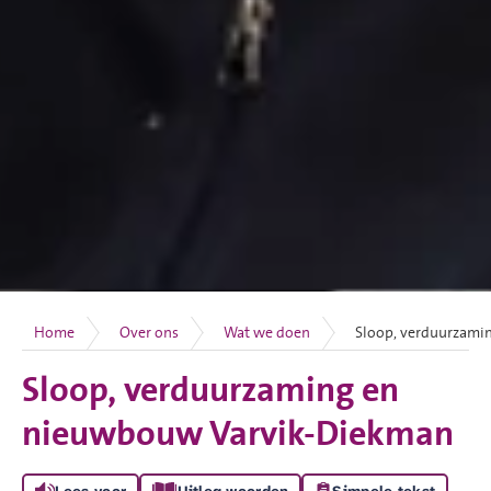
Home
Over ons
Wat we doen
Sloop, verduurzami
Sloop, verduurzaming en
nieuwbouw Varvik-Diekman
Lees voor
Uitleg woorden
Simpele tekst