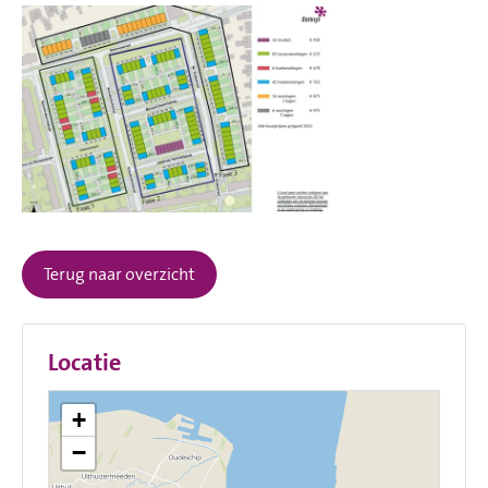
Terug naar overzicht
Locatie
+
−