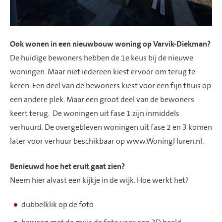
O
ok wonen in een
nieuwbouw woning
op
Varvik-Diekman
?
De huidige bewoners hebben de 1e keus bij de nieuwe
woningen.
Maar n
iet iedereen kiest ervoor om ter
u
g te
keren. Een
deel van de
bewoners
kiest voor een fijn thuis op
een andere plek.
Maar
een groot deel van de bewoners
keert
terug.
D
e woningen uit fase 1
zijn inmiddels
verhuurd.
De overgebleven woningen uit fase 2 en 3 komen
later voor verhuur beschikbaar o
p
www
.WoningHuren.nl.
Benieuwd hoe het eruit gaat zien?
Neem hier alvast een kijkje in de wijk
.
Hoe werkt het?
dubbelklik op de foto