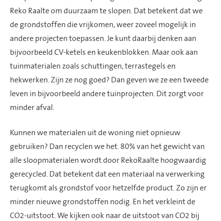
Reko
Raalte om duurzaam te slopen. Dat betekent dat we
de grondstoffen die vrijkomen,
weer zoveel mogelijk
in
andere projecten toe
passen
.
Je kunt daarbij denken aan
bijvoorbeeld
CV-ketels
en keukenblokken. Maar ook aan
tuinmaterialen zoals schuttingen, terrastegels en
hekwerken. Zijn ze nog goed? Dan geven we ze een tweede
leven in bijvoorbeeld andere tuinprojecten. Dit zorgt voor
minder afval.
Kunnen we materialen uit de woning niet opnieuw
gebruiken? Dan recyclen we het.
80% van
het gewicht van
alle sloop
materialen
wordt door
RekoRaalte
hoogwaardig
ge
recycle
d.
Dat betekent dat een materiaal na verwerking
terugkomt als grondstof voor hetzelfde product.
Zo zijn er
minder nieuwe grondstoffen nodig. En het verkleint de
CO2-uitstoot.
W
e kijken ook naar de uitstoot van CO2 bij