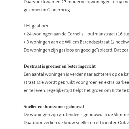
Daarvoor kwamen 27 moderne rijwoningen terug met
gezinnen in Glanerbrug.
Het gaat om:
• 24 woningen aan de Cornelis Houtmanstraat (16 
• 3 woningen aan de Willem Barendszstraat (2 hoek
De woningen zijn gasloos en goed geïsoleerd. Dat zo
𝐃𝐞 𝐬𝐭𝐫𝐚𝐚𝐭 𝐢𝐬 𝐠𝐫𝐨𝐞𝐧𝐞𝐫 𝐞𝐧 𝐛𝐞𝐭𝐞𝐫 𝐢𝐧𝐠𝐞𝐫𝐢𝐜𝐡𝐭
Een aantal woningen is verder naar achteren op de ka
straat. Die wordt gebruikt voor groen en extra parke
en te leven. Tegelijkertijd helpt het groen om hitte t
𝐒𝐧𝐞𝐥𝐥𝐞𝐫 𝐞𝐧 𝐝𝐮𝐮𝐫𝐳𝐚𝐦𝐞𝐫 𝐠𝐞𝐛𝐨𝐮𝐰𝐝
De woningen zijn grotendeels gebouwd in de Slimme 
Daardoor verliep de bouw sneller en efficiënter. Ook