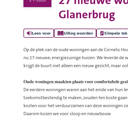
27 nieuwe wo
1-7-2026
Glanerbrug
Lees voor
Uitleg woorden
Simpele tek
Op de plek van de oude woningen aan de Cornelis Ho
nu 27 nieuwe, energiezuinige huizen. We leverde d
krijgt de buurt niet alleen een nieuw gezicht, maar 
𝐎𝐮𝐝𝐞 𝐰𝐨𝐧𝐢𝐧𝐠𝐞𝐧 𝐦𝐚𝐚𝐤𝐭𝐞𝐧 𝐩𝐥𝐚𝐚𝐭𝐬 𝐯𝐨𝐨𝐫 𝐜𝐨𝐦𝐟𝐨𝐫𝐭𝐚𝐛𝐞𝐥𝐞 𝐠𝐞𝐳
De eerdere woningen waren aan het einde van hun le
toekomstbestendig te maken, zouden ten koste gaan
kosten voor het verduurzamen van deze woningen zo 
Daarom kozen we voor sloop en nieuwbouw.