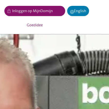
Inloggen op MijnDomijn
English
Goedidee