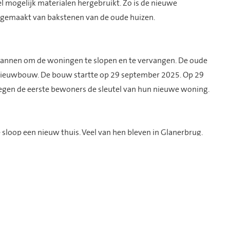
el mogelijk materialen hergebruikt. Zo is de nieuwe
 gemaakt van bakstenen van de oude huizen.
lannen om de woningen te slopen en te vervangen. De oude
nieuwbouw. De bouw startte op 29 september 2025. Op 29
regen de eerste bewoners de sleutel van hun nieuwe woning.
loop een nieuw thuis. Veel van hen bleven in Glanerbrug.
or hen betekent dit een terugkeer naar hun vertrouwde
 is er weer ruimte voor grotere huishoudens in Glanerbrug.
 een straat waar het prettig wonen is, nu en in de