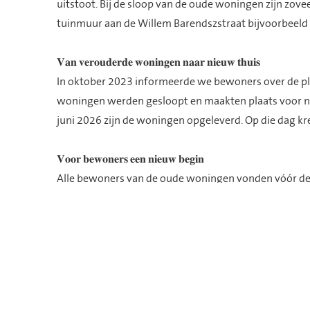
uitstoot. Bij de sloop van de oude woningen zijn zove
tuinmuur aan de Willem Barendszstraat bijvoorbeeld
𝐕𝐚𝐧 𝐯𝐞𝐫𝐨𝐮𝐝𝐞𝐫𝐝𝐞 𝐰𝐨𝐧𝐢𝐧𝐠𝐞𝐧 𝐧𝐚𝐚𝐫 𝐧𝐢𝐞𝐮𝐰 𝐭𝐡𝐮𝐢𝐬
In oktober 2023 informeerde we bewoners over de p
woningen werden gesloopt en maakten plaats voor 
juni 2026 zijn de woningen opgeleverd. Op die dag k
𝐕𝐨𝐨𝐫 𝐛𝐞𝐰𝐨𝐧𝐞𝐫𝐬 𝐞𝐞𝐧 𝐧𝐢𝐞𝐮𝐰 𝐛𝐞𝐠𝐢𝐧
Alle bewoners van de oude woningen vonden vóór de s
Drie huishoudens keren terug naar de nieuwbouw. Vo
straat, maar dan in een nieuw en comfortabel huis.
“𝐇𝐢𝐞𝐫 𝐤𝐮𝐧𝐧𝐞𝐧 𝐦𝐞𝐧𝐬𝐞𝐧 𝐰𝐞𝐞𝐫 𝐯𝐨𝐨𝐫𝐮𝐢𝐭”
Projectleider Rob van de Keuken: “Met deze woningen
Bewoners wonen hier comfortabel en energiezuinig, in