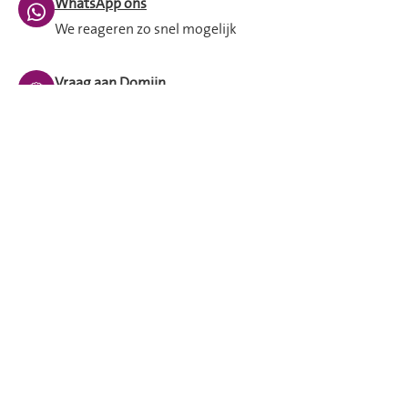
WhatsApp ons
We reageren zo snel mogelijk
Vraag aan Domijn
Stel hier je vraag aan Domijn
Afspraak maken
Langskomen op kantoor
Mijn Domijn
24/7 zelf je huurzaken regelen
Spoed buiten openingstijden
Bel dan met 053 - 209 2 209 en blijf aan de lijn.
Iemand van de storingsdienst helpt je verder.